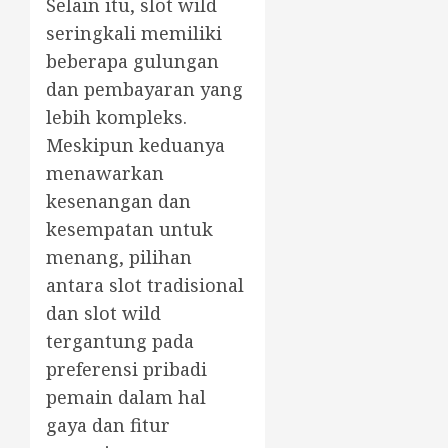
Selain itu, slot wild
seringkali memiliki
beberapa gulungan
dan pembayaran yang
lebih kompleks.
Meskipun keduanya
menawarkan
kesenangan dan
kesempatan untuk
menang, pilihan
antara slot tradisional
dan slot wild
tergantung pada
preferensi pribadi
pemain dalam hal
gaya dan fitur