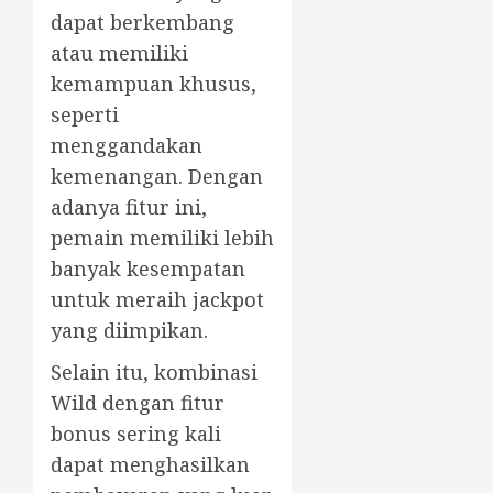
dapat berkembang
atau memiliki
kemampuan khusus,
seperti
menggandakan
kemenangan. Dengan
adanya fitur ini,
pemain memiliki lebih
banyak kesempatan
untuk meraih jackpot
yang diimpikan.
Selain itu, kombinasi
Wild dengan fitur
bonus sering kali
dapat menghasilkan