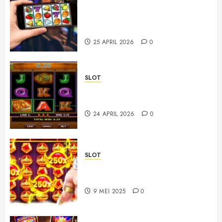
Situs Slot88 Terpercaya untuk
Pengalaman Online yang Lebih
Lancar
25 APRIL 2026
0
SLOT
Win88 Terpercaya dengan
Reputasi Terbaik di Tahun 2026
24 APRIL 2026
0
SLOT
Tips Mengelola Uang Anda Saat
Bermain Slot Online
9 MEI 2025
0