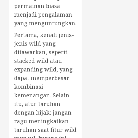
permainan biasa
menjadi pengalaman
yang menguntungkan.
Pertama, kenali jenis-
jenis wild yang
ditawarkan, seperti
stacked wild atau
expanding wild, yang
dapat memperbesar
kombinasi
kemenangan. Selain
itu, atur taruhan
dengan bijak; jangan
ragu meningkatkan
taruhan saat fitur wild