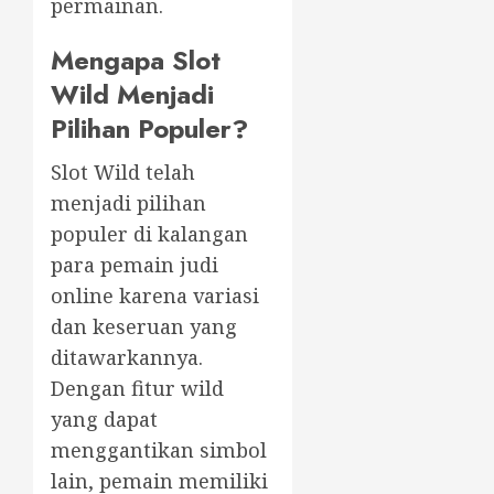
permainan.
Mengapa Slot
Wild Menjadi
Pilihan Populer?
Slot Wild telah
menjadi pilihan
populer di kalangan
para pemain judi
online karena variasi
dan keseruan yang
ditawarkannya.
Dengan fitur wild
yang dapat
menggantikan simbol
lain, pemain memiliki