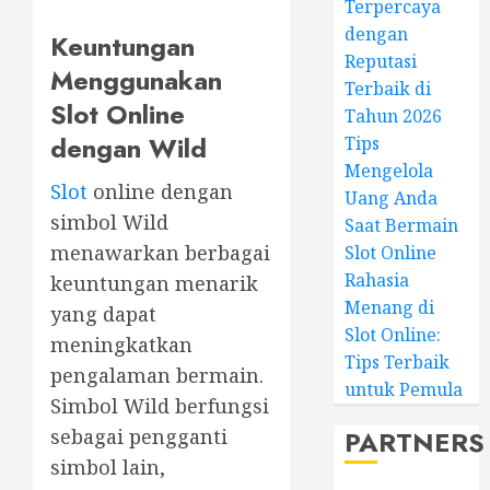
Terpercaya
dengan
Keuntungan
Reputasi
Menggunakan
Terbaik di
Slot Online
Tahun 2026
dengan Wild
Tips
Mengelola
Slot
online dengan
Uang Anda
simbol Wild
Saat Bermain
menawarkan berbagai
Slot Online
Rahasia
keuntungan menarik
Menang di
yang dapat
Slot Online:
meningkatkan
Tips Terbaik
pengalaman bermain.
untuk Pemula
Simbol Wild berfungsi
PARTNERS
sebagai pengganti
simbol lain,