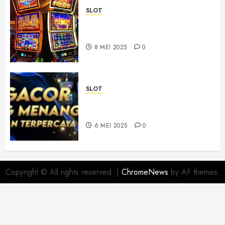
SLOT
Rahasia Menang di Slot Online:
Tips Terbaik untuk Pemula
8 MEI 2025
0
SLOT
Kisah Pemain Slot Online yang
Berhasil Mendapatkan Jackpot
6 MEI 2025
0
Copyright © All rights reserved.
|
ChromeNews
by AF themes.