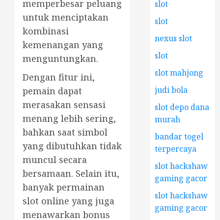
memperbesar peluang
slot
untuk menciptakan
slot
kombinasi
nexus slot
kemenangan yang
slot
menguntungkan.
slot mahjong
Dengan fitur ini,
judi bola
pemain dapat
merasakan sensasi
slot depo dana
menang lebih sering,
murah
bahkan saat simbol
bandar togel
yang dibutuhkan tidak
terpercaya
muncul secara
slot hackshaw
bersamaan. Selain itu,
gaming gacor
banyak permainan
slot hackshaw
slot online yang juga
gaming gacor
menawarkan bonus