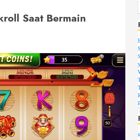
roll Saat Bermain
s