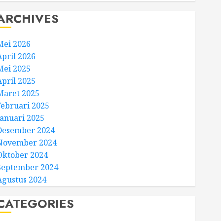
ARCHIVES
Mei 2026
April 2026
Mei 2025
April 2025
Maret 2025
Februari 2025
Januari 2025
Desember 2024
November 2024
Oktober 2024
September 2024
Agustus 2024
CATEGORIES