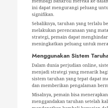
membagi bankroll mereka ke dalam 
ini dapat mengurangi peluang un
signifikan.
Sebaliknya, taruhan yang terlalu be
melakukan perencanaan yang matan
strategi, pemain dapat menghindar
meningkatkan peluang untuk merai
Menggunakan Sistem Taruha
Dalam dunia perjudian online, sist
menjadi strategi yang menarik ba
sistem taruhan yang tepat dapat 
dan memberikan pengalaman berm
Misalnya, pemain bisa menerapkan
menggandakan taruhan setelah kal
mendapatkan kembali kerugian dal