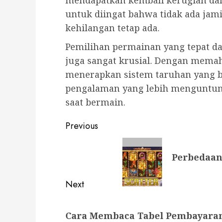
untuk diingat bahwa tidak ada jam
kehilangan tetap ada.
Pemilihan permainan yang tepat da
juga sangat krusial. Dengan mema
menerapkan sistem taruhan yang b
pengalaman yang lebih menguntun
saat bermain.
Post
Previous
navigation
Previous
Perbedaan 
post:
Next
Next
Cara Membaca Tabel Pembayaran
post: