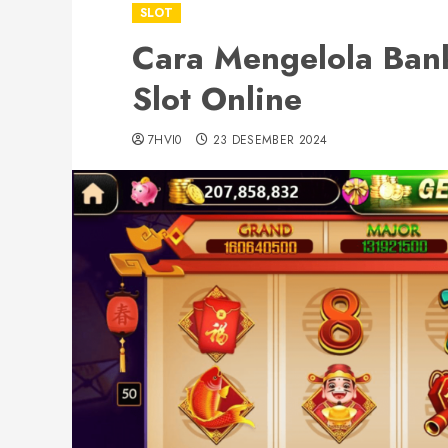
SLOT
Cara Mengelola Bank
Slot Online
7HVI0
23 DESEMBER 2024