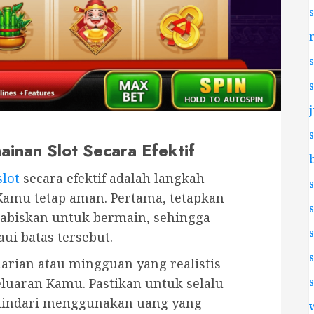
s
s
nan Slot Secara Efektif
slot
secara efektif adalah langkah
amu tetap aman. Pertama, tetapkan
abiskan untuk bermain, sehingga
s
i batas tersebut.
arian atau mingguan yang realistis
s
luaran Kamu. Pastikan untuk selalu
hindari menggunakan uang yang