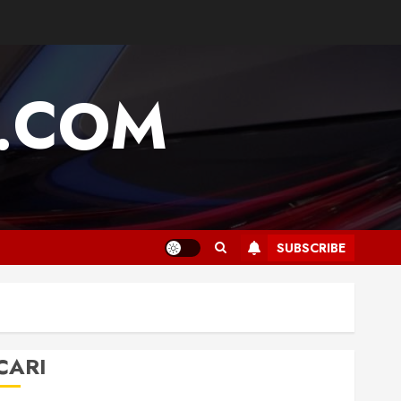
O.COM
SUBSCRIBE
CARI