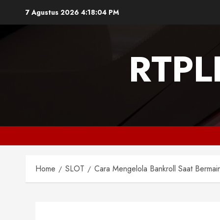
Skip
7 Agustus 2026
4:18:05 PM
to
content
RTPL
Home
SLOT
Cara Mengelola Bankroll Saat Bermain