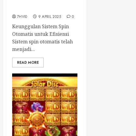
Apakah Sistem Spin
Otomatis Efektif?
7HVI0
9 APRIL 2025
0
Keunggulan Sistem Spin
Otomatis untuk Efisiensi
Sistem spin otomatis telah
menjadi...
READ MORE