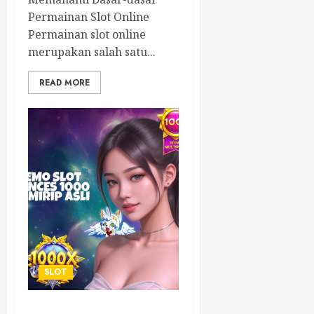
Permainan Slot Online
Permainan slot online
merupakan salah satu...
READ MORE
SLOT