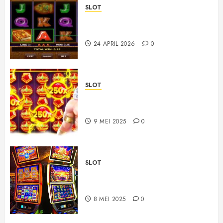
SLOT
Win88 Terpercaya dengan
Reputasi Terbaik di Tahun 2026
24 APRIL 2026
0
SLOT
Tips Mengelola Uang Anda Saat
Bermain Slot Online
9 MEI 2025
0
SLOT
Rahasia Menang di Slot Online:
Tips Terbaik untuk Pemula
8 MEI 2025
0