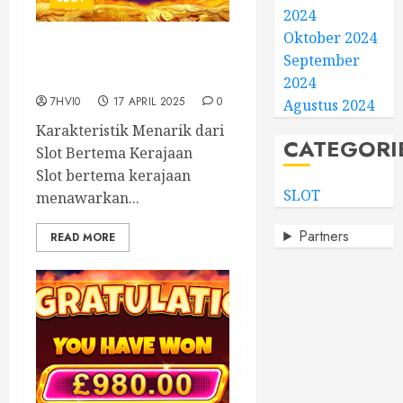
2024
Oktober 2024
Mengapa Slot Bertema
September
Kerajaan Sangat Populer?
2024
7HVI0
17 APRIL 2025
0
Agustus 2024
Karakteristik Menarik dari
CATEGORI
Slot Bertema Kerajaan
Slot bertema kerajaan
SLOT
menawarkan...
Partners
READ MORE